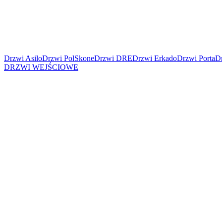
Drzwi Asilo
Drzwi PolSkone
Drzwi DRE
Drzwi Erkado
Drzwi Porta
Dr
DRZWI WEJŚCIOWE