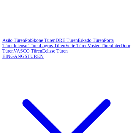
Asilo Türen
PolSkone Türen
DRE Türen
Erkado Türen
Porta
Türen
Intenso Türen
Lagrus Türen
Verte Türen
Voster Türen
InterDoor
Türen
VASCO Türen
Eclisse Türen
EINGANGSTÜREN