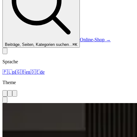
Online-Shop
→
Beiträge, Seiten, Kategorien suchen...
⌘
K
Sprache
🇵🇱
pl
🇬🇧
en
🇩🇪
de
Theme