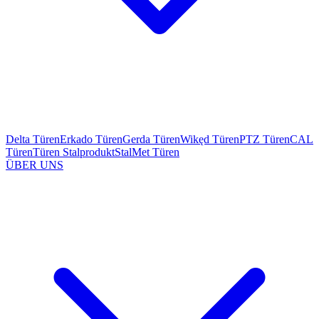
Delta Türen
Erkado Türen
Gerda Türen
Wikęd Türen
PTZ Türen
CAL
Türen
Türen Stalprodukt
StalMet Türen
ÜBER UNS