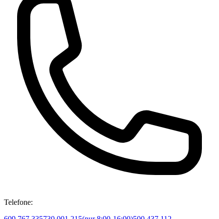
Telefone:
609 767 335
730 001 215
(
nur 8:00-16:00
)
500 437 112