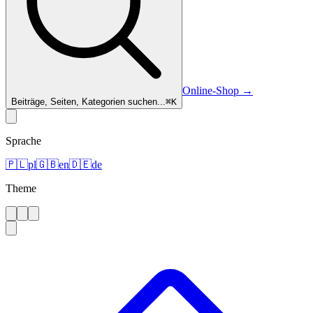
Online-Shop
→
Beiträge, Seiten, Kategorien suchen...
⌘
K
Sprache
🇵🇱
pl
🇬🇧
en
🇩🇪
de
Theme