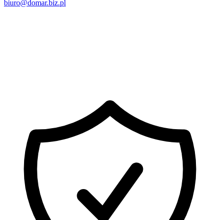
biuro@domar.biz.pl