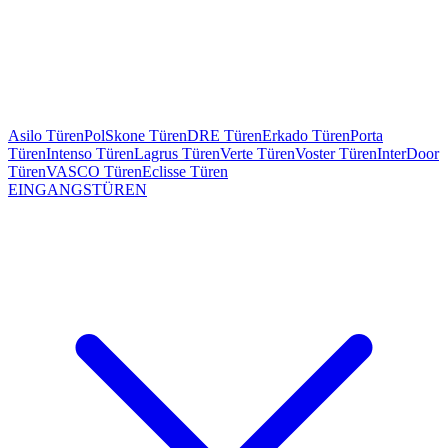
Asilo Türen
PolSkone Türen
DRE Türen
Erkado Türen
Porta
Türen
Intenso Türen
Lagrus Türen
Verte Türen
Voster Türen
InterDoor
Türen
VASCO Türen
Eclisse Türen
EINGANGSTÜREN