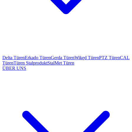
Delta Türen
Erkado Türen
Gerda Türen
Wikęd Türen
PTZ Türen
CAL
Türen
Türen Stalprodukt
StalMet Türen
ÜBER UNS