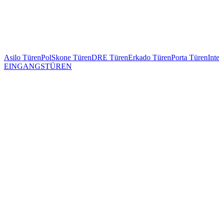
Asilo Türen
PolSkone Türen
DRE Türen
Erkado Türen
Porta Türen
Int
EINGANGSTÜREN