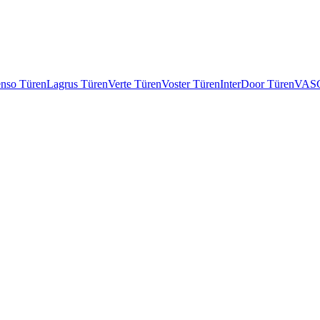
enso Türen
Lagrus Türen
Verte Türen
Voster Türen
InterDoor Türen
VASC