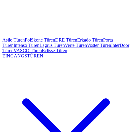
Asilo Türen
PolSkone Türen
DRE Türen
Erkado Türen
Porta
Türen
Intenso Türen
Lagrus Türen
Verte Türen
Voster Türen
InterDoor
Türen
VASCO Türen
Eclisse Türen
EINGANGSTÜREN