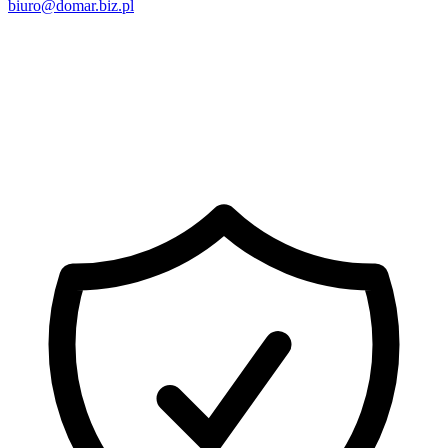
biuro@domar.biz.pl