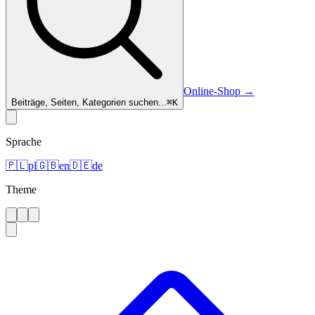
Online-Shop
→
Beiträge, Seiten, Kategorien suchen...
⌘
K
Sprache
🇵🇱
pl
🇬🇧
en
🇩🇪
de
Theme