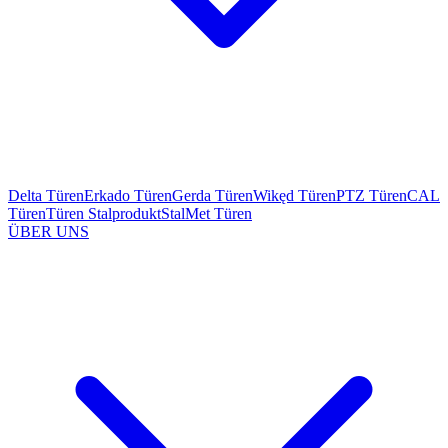
Delta Türen
Erkado Türen
Gerda Türen
Wikęd Türen
PTZ Türen
CAL
Türen
Türen Stalprodukt
StalMet Türen
ÜBER UNS