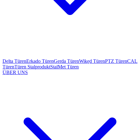
Delta Türen
Erkado Türen
Gerda Türen
Wikęd Türen
PTZ Türen
CAL
Türen
Türen Stalprodukt
StalMet Türen
ÜBER UNS