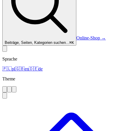
Online-Shop
→
Beiträge, Seiten, Kategorien suchen...
⌘
K
Sprache
🇵🇱
pl
🇬🇧
en
🇩🇪
de
Theme