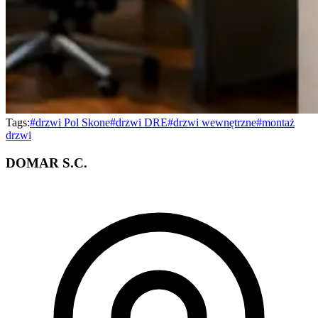
Tags:
#
drzwi Pol Skone
#
drzwi DRE
#
drzwi wewnętrzne
#
montaż
drzwi
DOMAR S.C.