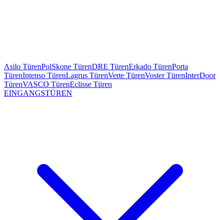
Asilo Türen
PolSkone Türen
DRE Türen
Erkado Türen
Porta
Türen
Intenso Türen
Lagrus Türen
Verte Türen
Voster Türen
InterDoor
Türen
VASCO Türen
Eclisse Türen
EINGANGSTÜREN