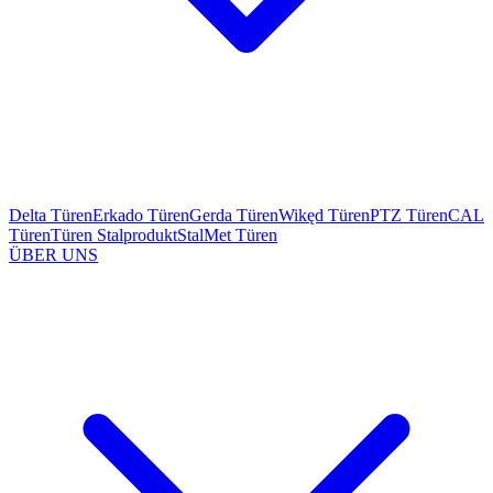
Delta Türen
Erkado Türen
Gerda Türen
Wikęd Türen
PTZ Türen
CAL
Türen
Türen Stalprodukt
StalMet Türen
ÜBER UNS