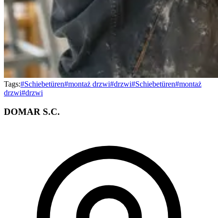
Tags:
#
Schiebetüren
#
montaż drzwi
#
drzwi
#
Schiebetüren
#
montaż
drzwi
#
drzwi
DOMAR S.C.