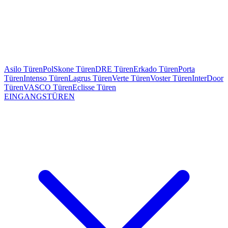
Asilo Türen
PolSkone Türen
DRE Türen
Erkado Türen
Porta
Türen
Intenso Türen
Lagrus Türen
Verte Türen
Voster Türen
InterDoor
Türen
VASCO Türen
Eclisse Türen
EINGANGSTÜREN