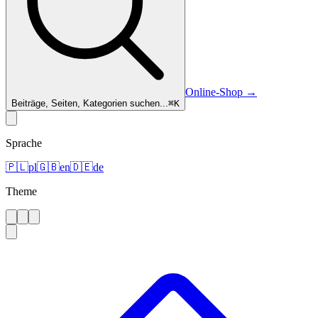
Online-Shop
→
Beiträge, Seiten, Kategorien suchen...
⌘
K
Sprache
🇵🇱
pl
🇬🇧
en
🇩🇪
de
Theme