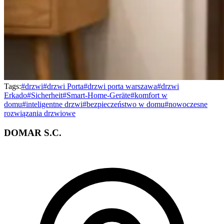
Tags:
#
drzwi
#
drzwi Porta
#
drzwi porta warszawa
#
drzwi
Erkado
#
Sicherheit
#
Smart-Home-Geräte
#
komfort w
domu
#
inteligentne drzwi
#
bezpieczeństwo w domu
#
nowoczesne
rozwiązania drzwiowe
DOMAR S.C.