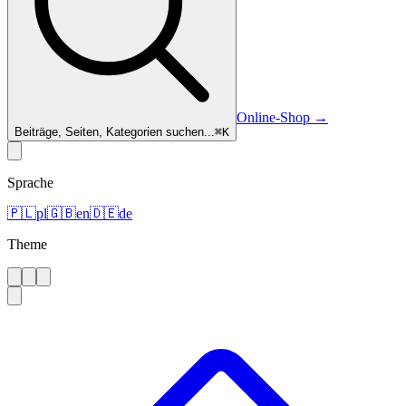
Online-Shop
→
Beiträge, Seiten, Kategorien suchen...
⌘
K
Sprache
🇵🇱
pl
🇬🇧
en
🇩🇪
de
Theme