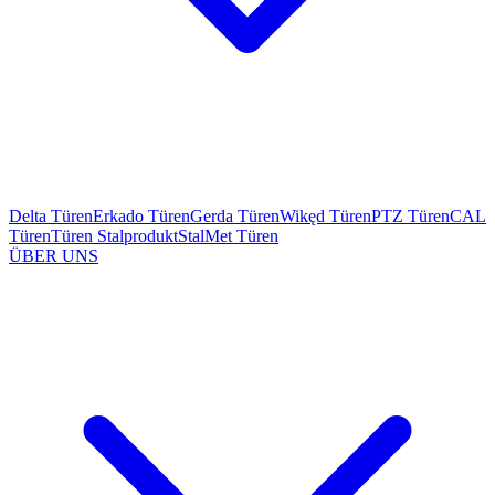
Delta Türen
Erkado Türen
Gerda Türen
Wikęd Türen
PTZ Türen
CAL
Türen
Türen Stalprodukt
StalMet Türen
ÜBER UNS