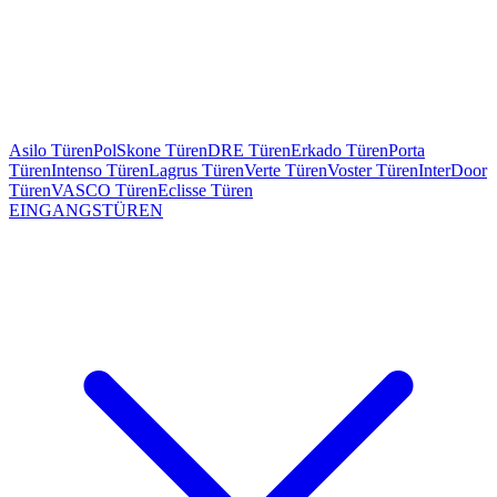
Asilo Türen
PolSkone Türen
DRE Türen
Erkado Türen
Porta
Türen
Intenso Türen
Lagrus Türen
Verte Türen
Voster Türen
InterDoor
Türen
VASCO Türen
Eclisse Türen
EINGANGSTÜREN