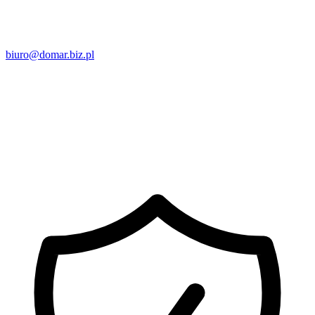
biuro@domar.biz.pl