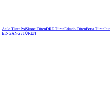
Asilo Türen
PolSkone Türen
DRE Türen
Erkado Türen
Porta Türen
Int
EINGANGSTÜREN