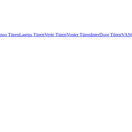
enso Türen
Lagrus Türen
Verte Türen
Voster Türen
InterDoor Türen
VASC