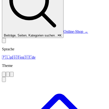
Online-Shop
→
Beiträge, Seiten, Kategorien suchen...
⌘
K
Sprache
🇵🇱
pl
🇬🇧
en
🇩🇪
de
Theme