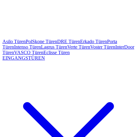
Asilo Türen
PolSkone Türen
DRE Türen
Erkado Türen
Porta
Türen
Intenso Türen
Lagrus Türen
Verte Türen
Voster Türen
InterDoor
Türen
VASCO Türen
Eclisse Türen
EINGANGSTÜREN