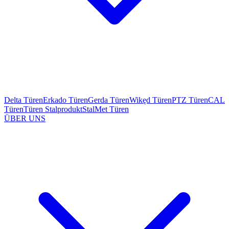
Delta Türen
Erkado Türen
Gerda Türen
Wikęd Türen
PTZ Türen
CAL
Türen
Türen Stalprodukt
StalMet Türen
ÜBER UNS