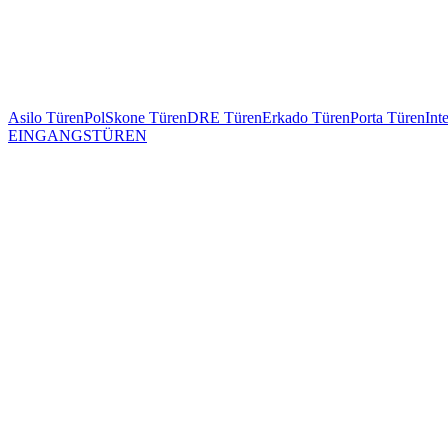
Asilo Türen
PolSkone Türen
DRE Türen
Erkado Türen
Porta Türen
Int
EINGANGSTÜREN