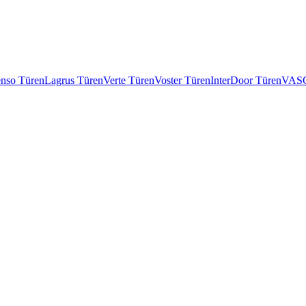
enso Türen
Lagrus Türen
Verte Türen
Voster Türen
InterDoor Türen
VASC