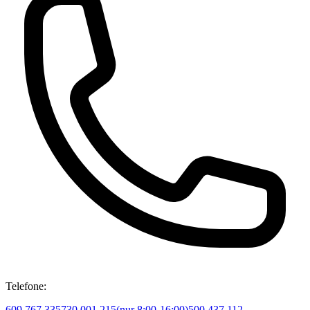
Telefone:
609 767 335
730 001 215
(
nur 8:00-16:00
)
500 437 112