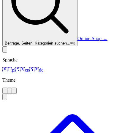
Online-Shop
→
Beiträge, Seiten, Kategorien suchen...
⌘
K
Sprache
🇵🇱
pl
🇬🇧
en
🇩🇪
de
Theme