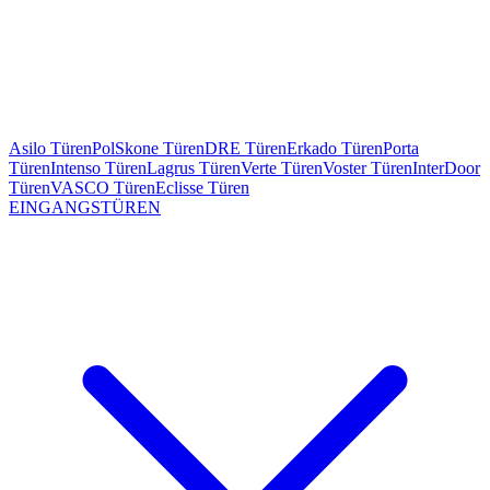
Asilo Türen
PolSkone Türen
DRE Türen
Erkado Türen
Porta
Türen
Intenso Türen
Lagrus Türen
Verte Türen
Voster Türen
InterDoor
Türen
VASCO Türen
Eclisse Türen
EINGANGSTÜREN