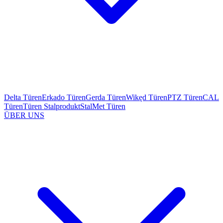
Delta Türen
Erkado Türen
Gerda Türen
Wikęd Türen
PTZ Türen
CAL
Türen
Türen Stalprodukt
StalMet Türen
ÜBER UNS