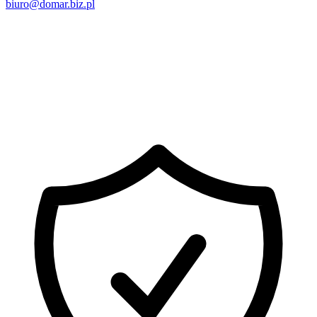
biuro@domar.biz.pl