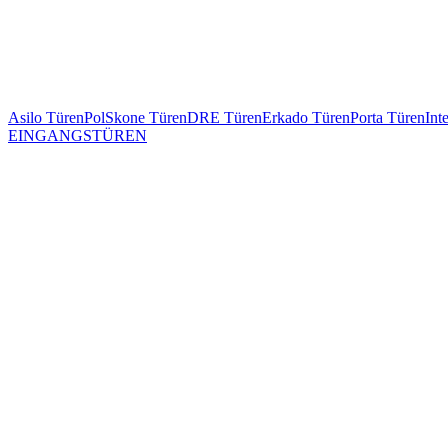
Asilo Türen
PolSkone Türen
DRE Türen
Erkado Türen
Porta Türen
Int
EINGANGSTÜREN