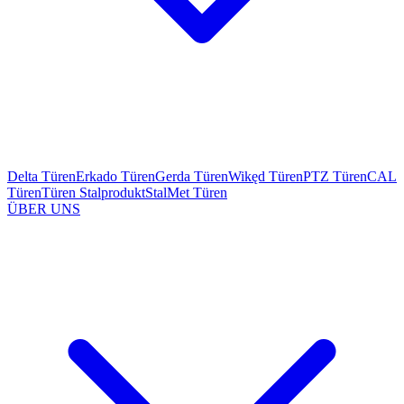
Delta Türen
Erkado Türen
Gerda Türen
Wikęd Türen
PTZ Türen
CAL
Türen
Türen Stalprodukt
StalMet Türen
ÜBER UNS