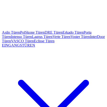
Asilo Türen
PolSkone Türen
DRE Türen
Erkado Türen
Porta
Türen
Intenso Türen
Lagrus Türen
Verte Türen
Voster Türen
InterDoor
Türen
VASCO Türen
Eclisse Türen
EINGANGSTÜREN