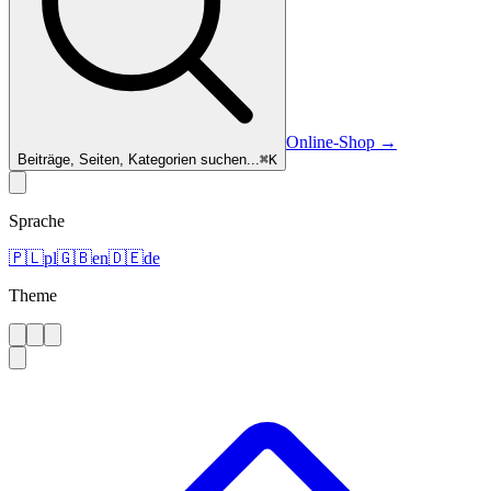
Online-Shop
→
Beiträge, Seiten, Kategorien suchen...
⌘
K
Sprache
🇵🇱
pl
🇬🇧
en
🇩🇪
de
Theme