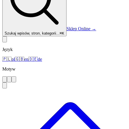
Sklep Online
→
Szukaj wpisów, stron, kategorii...
⌘
K
Język
🇵🇱
pl
🇬🇧
en
🇩🇪
de
Motyw