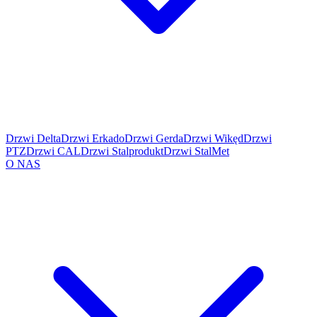
Drzwi Delta
Drzwi Erkado
Drzwi Gerda
Drzwi Wikęd
Drzwi
PTZ
Drzwi CAL
Drzwi Stalprodukt
Drzwi StalMet
O NAS