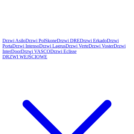
Drzwi Asilo
Drzwi PolSkone
Drzwi DRE
Drzwi Erkado
Drzwi
Porta
Drzwi Intenso
Drzwi Lagrus
Drzwi Verte
Drzwi Voster
Drzwi
InterDoor
Drzwi VASCO
Drzwi Eclisse
DRZWI WEJŚCIOWE