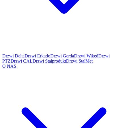
Drzwi Delta
Drzwi Erkado
Drzwi Gerda
Drzwi Wikęd
Drzwi
PTZ
Drzwi CAL
Drzwi Stalprodukt
Drzwi StalMet
O NAS