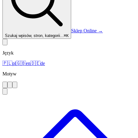
Sklep Online
→
Szukaj wpisów, stron, kategorii...
⌘
K
Język
🇵🇱
pl
🇬🇧
en
🇩🇪
de
Motyw