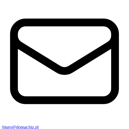
biuro@domar.biz.pl