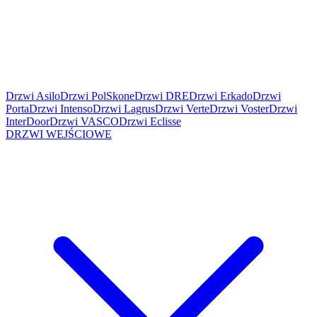
Drzwi Asilo
Drzwi PolSkone
Drzwi DRE
Drzwi Erkado
Drzwi
Porta
Drzwi Intenso
Drzwi Lagrus
Drzwi Verte
Drzwi Voster
Drzwi
InterDoor
Drzwi VASCO
Drzwi Eclisse
DRZWI WEJŚCIOWE