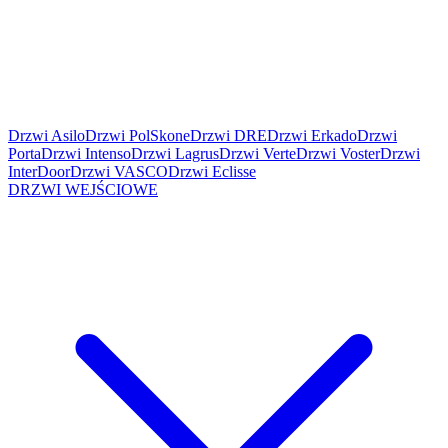
Drzwi Asilo
Drzwi PolSkone
Drzwi DRE
Drzwi Erkado
Drzwi
Porta
Drzwi Intenso
Drzwi Lagrus
Drzwi Verte
Drzwi Voster
Drzwi
InterDoor
Drzwi VASCO
Drzwi Eclisse
DRZWI WEJŚCIOWE