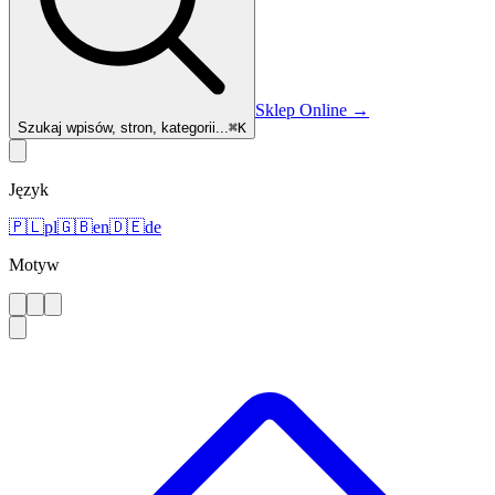
Sklep Online
→
Szukaj wpisów, stron, kategorii...
⌘
K
Język
🇵🇱
pl
🇬🇧
en
🇩🇪
de
Motyw