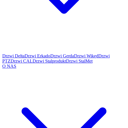
Drzwi Delta
Drzwi Erkado
Drzwi Gerda
Drzwi Wikęd
Drzwi
PTZ
Drzwi CAL
Drzwi Stalprodukt
Drzwi StalMet
O NAS