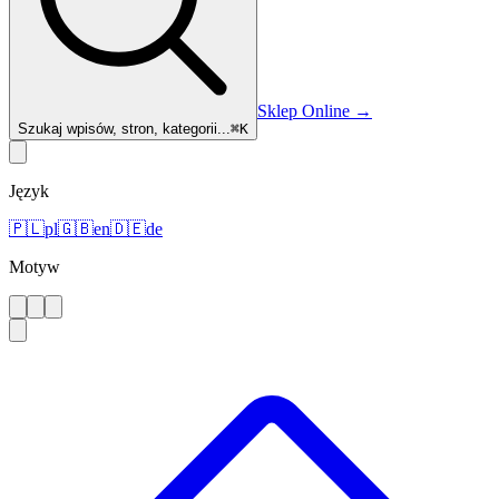
Sklep Online
→
Szukaj wpisów, stron, kategorii...
⌘
K
Język
🇵🇱
pl
🇬🇧
en
🇩🇪
de
Motyw