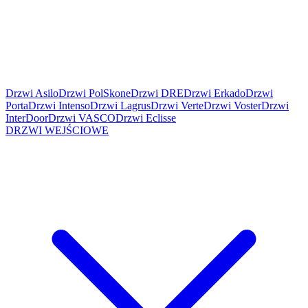
Drzwi Asilo
Drzwi PolSkone
Drzwi DRE
Drzwi Erkado
Drzwi
Porta
Drzwi Intenso
Drzwi Lagrus
Drzwi Verte
Drzwi Voster
Drzwi
InterDoor
Drzwi VASCO
Drzwi Eclisse
DRZWI WEJŚCIOWE