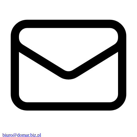
biuro@domar.biz.pl