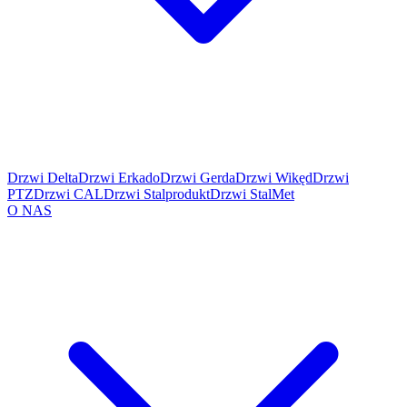
Drzwi Delta
Drzwi Erkado
Drzwi Gerda
Drzwi Wikęd
Drzwi
PTZ
Drzwi CAL
Drzwi Stalprodukt
Drzwi StalMet
O NAS