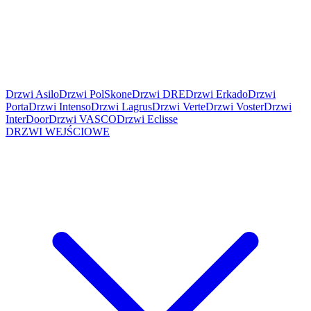
Drzwi Asilo
Drzwi PolSkone
Drzwi DRE
Drzwi Erkado
Drzwi
Porta
Drzwi Intenso
Drzwi Lagrus
Drzwi Verte
Drzwi Voster
Drzwi
InterDoor
Drzwi VASCO
Drzwi Eclisse
DRZWI WEJŚCIOWE