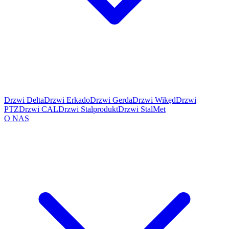
Drzwi Delta
Drzwi Erkado
Drzwi Gerda
Drzwi Wikęd
Drzwi
PTZ
Drzwi CAL
Drzwi Stalprodukt
Drzwi StalMet
O NAS