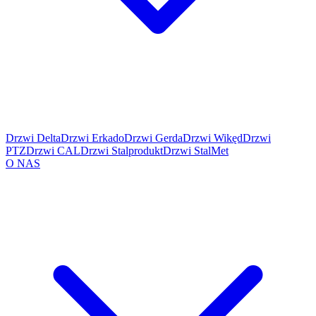
Drzwi Delta
Drzwi Erkado
Drzwi Gerda
Drzwi Wikęd
Drzwi
PTZ
Drzwi CAL
Drzwi Stalprodukt
Drzwi StalMet
O NAS