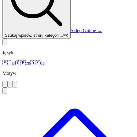
Sklep Online
→
Szukaj wpisów, stron, kategorii...
⌘
K
Język
🇵🇱
pl
🇬🇧
en
🇩🇪
de
Motyw