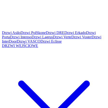
Drzwi Asilo
Drzwi PolSkone
Drzwi DRE
Drzwi Erkado
Drzwi
Porta
Drzwi Intenso
Drzwi Lagrus
Drzwi Verte
Drzwi Voster
Drzwi
InterDoor
Drzwi VASCO
Drzwi Eclisse
DRZWI WEJŚCIOWE