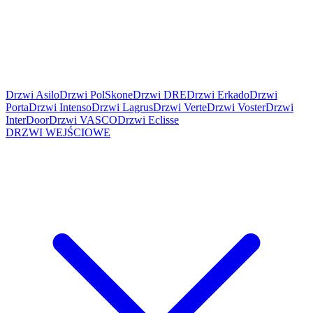
Drzwi Asilo
Drzwi PolSkone
Drzwi DRE
Drzwi Erkado
Drzwi
Porta
Drzwi Intenso
Drzwi Lagrus
Drzwi Verte
Drzwi Voster
Drzwi
InterDoor
Drzwi VASCO
Drzwi Eclisse
DRZWI WEJŚCIOWE