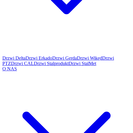
Drzwi Delta
Drzwi Erkado
Drzwi Gerda
Drzwi Wikęd
Drzwi
PTZ
Drzwi CAL
Drzwi Stalprodukt
Drzwi StalMet
O NAS