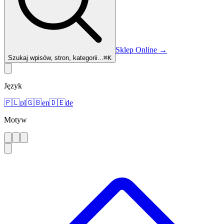
Sklep Online
→
Szukaj wpisów, stron, kategorii...
⌘
K
Język
🇵🇱
pl
🇬🇧
en
🇩🇪
de
Motyw