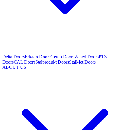
Delta Doors
Erkado Doors
Gerda Doors
Wikęd Doors
PTZ
Doors
CAL Doors
Stalprodukt Doors
StalMet Doors
ABOUT US