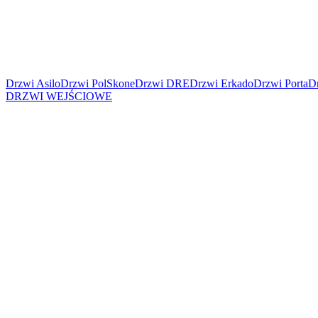
Drzwi Asilo
Drzwi PolSkone
Drzwi DRE
Drzwi Erkado
Drzwi Porta
Dr
DRZWI WEJŚCIOWE