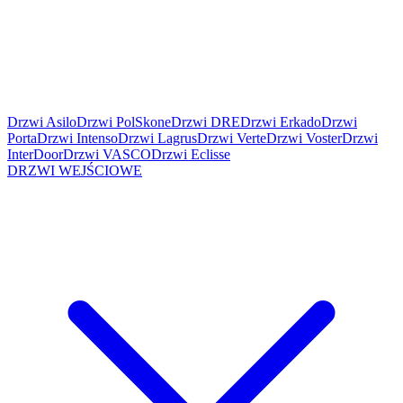
Drzwi Asilo
Drzwi PolSkone
Drzwi DRE
Drzwi Erkado
Drzwi
Porta
Drzwi Intenso
Drzwi Lagrus
Drzwi Verte
Drzwi Voster
Drzwi
InterDoor
Drzwi VASCO
Drzwi Eclisse
DRZWI WEJŚCIOWE