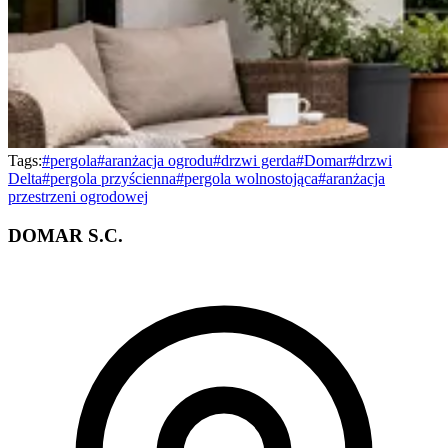
Tags:
#
pergola
#
aranżacja ogrodu
#
drzwi gerda
#
Domar
#
drzwi
Delta
#
pergola przyścienna
#
pergola wolnostojąca
#
aranżacja
przestrzeni ogrodowej
DOMAR S.C.