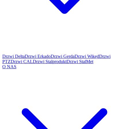
Drzwi Delta
Drzwi Erkado
Drzwi Gerda
Drzwi Wikęd
Drzwi
PTZ
Drzwi CAL
Drzwi Stalprodukt
Drzwi StalMet
O NAS