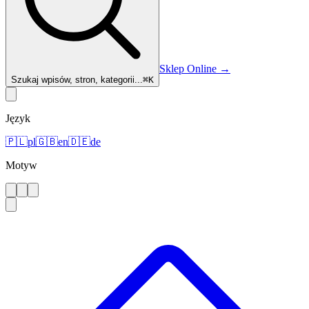
Sklep Online
→
Szukaj wpisów, stron, kategorii...
⌘
K
Język
🇵🇱
pl
🇬🇧
en
🇩🇪
de
Motyw