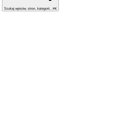
Szukaj wpisów, stron, kategorii...
⌘
K